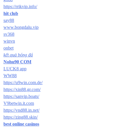
https://rrikvip.info/
hit club
say88
www.bongdalu.vip
sv368
winvn
onbet
kết quả bóng đá
Nohu90 COM
LUCK8 app
WW88
https://u9win.com.de/
https://xin88.gr.com/
https://sanvip.boats/
V9betwin.it.com
https://vnd88.in.net/
https://zing88.skin/
best online casinos