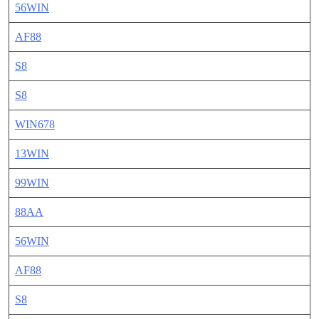
56WIN
AF88
S8
S8
WIN678
13WIN
99WIN
88AA
56WIN
AF88
S8