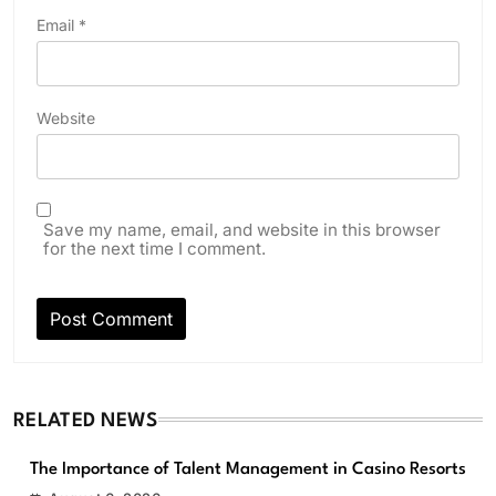
Email
*
Website
Save my name, email, and website in this browser
for the next time I comment.
RELATED NEWS
The Importance of Talent Management in Casino Resorts