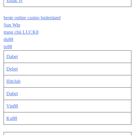
xoilac tv
beste online casino buitenland
Sun Win
trang chủ LUCK8
du88
tx88
Dabet
Debet
Hitclub
Dabet
Vin88
Ku88