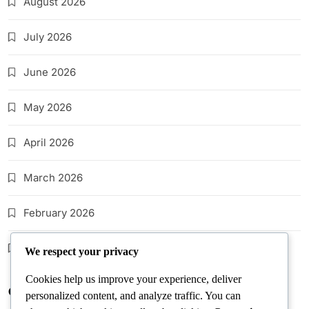
August 2026
July 2026
June 2026
May 2026
April 2026
March 2026
February 2026
January 2026
We respect your privacy
Cookies help us improve your experience, deliver
CATEGORIES
personalized content, and analyze traffic. You can