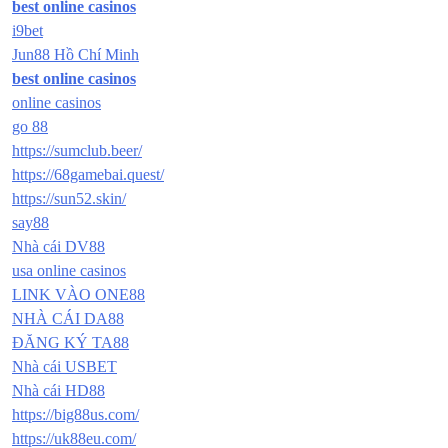
best online casinos
i9bet
Jun88 Hồ Chí Minh
best online casinos
online casinos
go 88
https://sumclub.beer/
https://68gamebai.quest/
https://sun52.skin/
say88
Nhà cái DV88
usa online casinos
LINK VÀO ONE88
NHÀ CÁI DA88
ĐĂNG KÝ TA88
Nhà cái USBET
Nhà cái HD88
https://big88us.com/
https://uk88eu.com/