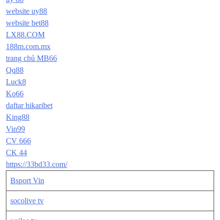
website uy88
website bet88
LX88.COM
188m.com.mx
trang chủ MB66
Qq88
Luck8
Ko66
daftar hikaribet
King88
Vin99
CV 666
CK 44
https://33bd33.com/
Bsport Vin
socolive tv