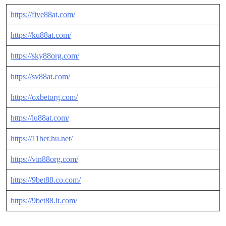
https://five88at.com/
https://ku88at.com/
https://sky88org.com/
https://sv88at.com/
https://oxbetorg.com/
https://lu88at.com/
https://11bet.hu.net/
https://vin88org.com/
https://9bet88.co.com/
https://9bet88.it.com/