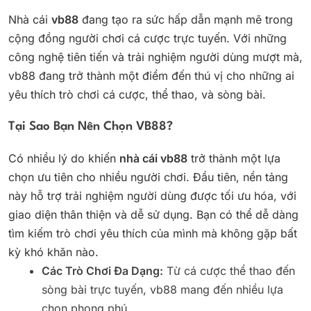
Nhà cái
vb88
đang tạo ra sức hấp dẫn mạnh mẽ trong
cộng đồng người chơi cá cược trực tuyến. Với những
công nghệ tiên tiến và trải nghiệm người dùng mượt mà,
vb88 đang trở thành một điểm đến thú vị cho những ai
yêu thích trò chơi cá cược, thể thao, và sòng bài.
Tại Sao Bạn Nên Chọn VB88?
Có nhiều lý do khiến
nhà cái vb88
trở thành một lựa
chọn ưu tiên cho nhiều người chơi. Đầu tiên, nền tảng
này hỗ trợ trải nghiệm người dùng được tối ưu hóa, với
giao diện thân thiện và dễ sử dụng. Bạn có thể dễ dàng
tìm kiếm trò chơi yêu thích của mình mà không gặp bất
kỳ khó khăn nào.
Các Trò Chơi Đa Dạng:
Từ cá cược thể thao đến
sòng bài trực tuyến, vb88 mang đến nhiều lựa
chọn phong phú.