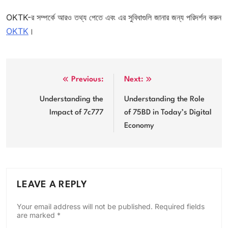
OKTK-র সম্পর্কে আরও তথ্য পেতে এবং এর সুবিধাগুলি জানার জন্য পরিদর্শন করুন
OKTK
।
Post
Previous:
Next:
navigation
Understanding the
Understanding the Role
Impact of 7c777
of 75BD in Today’s Digital
Economy
LEAVE A REPLY
Your email address will not be published.
Required fields
are marked
*