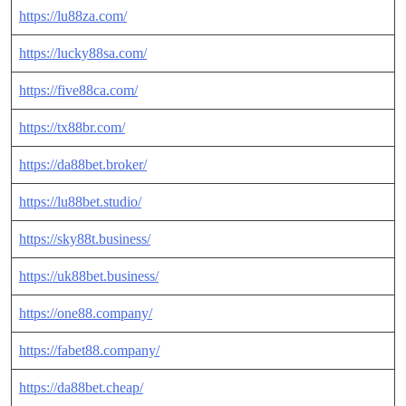
https://lu88za.com/
https://lucky88sa.com/
https://five88ca.com/
https://tx88br.com/
https://da88bet.broker/
https://lu88bet.studio/
https://sky88t.business/
https://uk88bet.business/
https://one88.company/
https://fabet88.company/
https://da88bet.cheap/