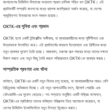
বাংলাদেশের ডিজিটাল বিপ্লবের অন্যতম প্রধান চালিকা শক্তি হল OKTK। এই
প্ল্যাটফর্মটি সম্প্রতি জনগণের মধ্যে ব্যাপক জনপ্রিয়তা অর্জন করেছে, যা দেশের
প্রযুক্তিগত উন্নয়নের ফলে সম্ভব হয়েছে।
OKTK-এর সুবিধা এবং প্রভাব
OKTK হলো একটি ইন্টারেক্টিভ অঙ্গীকার, যা ব্যবহারকারীদের জন্য সৃষ্টিশীলতা এবং
উদ্ভাবনকে উৎসাহিত করে। এই প্ল্যাটফর্মের মাধ্যমে উদ্যোক্তা এবং শিল্পীদের জন্য
নতুন ব্যবসার সুযোগ তৈরি হচ্ছে। আজকাল, তরুণরা অল্প সময়ের মধ্যে তাদের দক্ষতা
বিকাশ করতে এবং নতুন কিছু তৈরি করতে সক্রিয়ভাবে OKTK-কে ব্যবহার করছে।
সাম্প্রতিক প্রবণতা এবং ঘটনা
বর্তমানে, OKTK-এর একটি নতুন ফিচার চালু হয়েছে, যা ব্যবহারকারীদের আরও বেশি
বৈচিত্র্যময় অভিজ্ঞতা দিচ্ছে। এই নতুন আপডেটটির ফলে, রিসোর্স শেয়ারিং এবং
নেটওয়ার্কিং-এর সুযোগ বেড়েছে। গত সপ্তাহে অনুষ্ঠিত একটি সক্রিয় সম্মেলনে,
OKTK-এর প্রতিষ্ঠাতা তাদের ভবিষ্যত পরিকল্পনা নিয়ে আলোচনা করেছেন, যা
দেশের ডিজিটাল ইকোসিস্টেমে নতুন দিগন্ত উন্মোচন করবে।