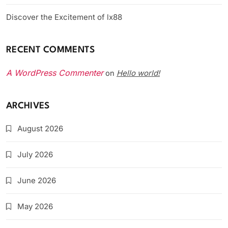
Discover the Excitement of lx88
RECENT COMMENTS
A WordPress Commenter
Hello world!
on
ARCHIVES
August 2026
July 2026
June 2026
May 2026