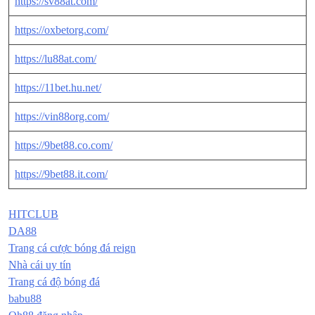
https://sv88at.com/
https://oxbetorg.com/
https://lu88at.com/
https://11bet.hu.net/
https://vin88org.com/
https://9bet88.co.com/
https://9bet88.it.com/
HITCLUB
DA88
Trang cá cược bóng đá reign
Nhà cái uy tín
Trang cá độ bóng đá
babu88