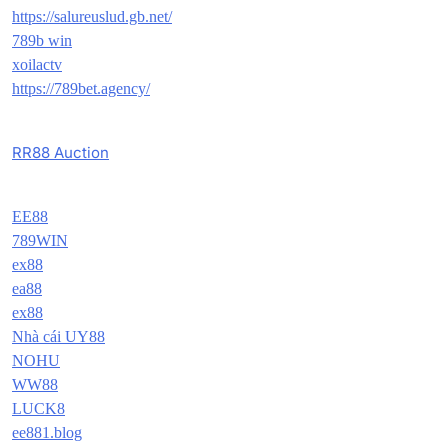
https://salureuslud.gb.net/
789b win
xoilactv
https://789bet.agency/
RR88 Auction
EE88
789WIN
ex88
ea88
ex88
Nhà cái UY88
NOHU
WW88
LUCK8
ee881.blog