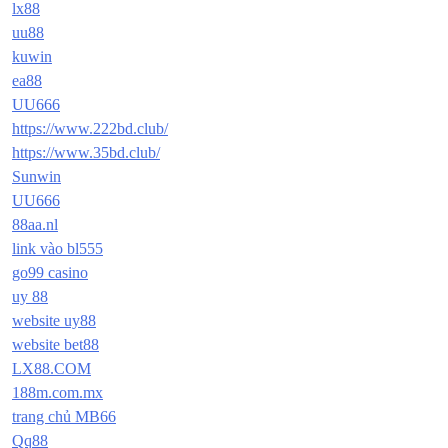
lx88
uu88
kuwin
ea88
UU666
https://www.222bd.club/
https://www.35bd.club/
Sunwin
UU666
88aa.nl
link vào bl555
go99 casino
uy 88
website uy88
website bet88
LX88.COM
188m.com.mx
trang chủ MB66
Qq88