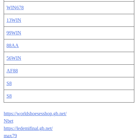
WIN678
13WIN
99WIN
88AA
56WIN
AF88
S8
S8
https://worldshoesesshop.gb.net/
Nbet
https://ledemifinal.gb.net/
max79