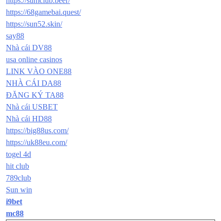
https://sumclub.beer/
https://68gamebai.quest/
https://sun52.skin/
say88
Nhà cái DV88
usa online casinos
LINK VÀO ONE88
NHÀ CÁI DA88
ĐĂNG KÝ TA88
Nhà cái USBET
Nhà cái HD88
https://big88us.com/
https://uk88eu.com/
togel 4d
hit club
789club
Sun win
i9bet
mc88