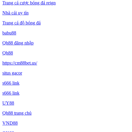
Trang cá cược bóng đá reign
Nhà cái uy tín
Trang cá độ bóng đá
babu88
Qh88 đăng nhập
Qh88
https://cm88bet.us/
situs gacor
s666 link
s666 link
UY88
Qh88 trang chủ
VND88