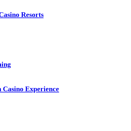
Casino Resorts
ming
 Casino Experience