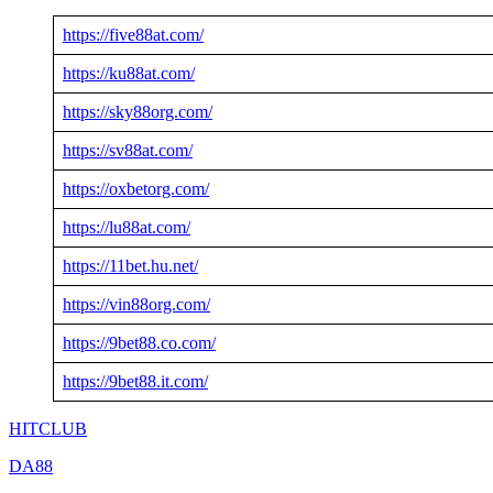
https://five88at.com/
https://ku88at.com/
https://sky88org.com/
https://sv88at.com/
https://oxbetorg.com/
https://lu88at.com/
https://11bet.hu.net/
https://vin88org.com/
https://9bet88.co.com/
https://9bet88.it.com/
HITCLUB
DA88