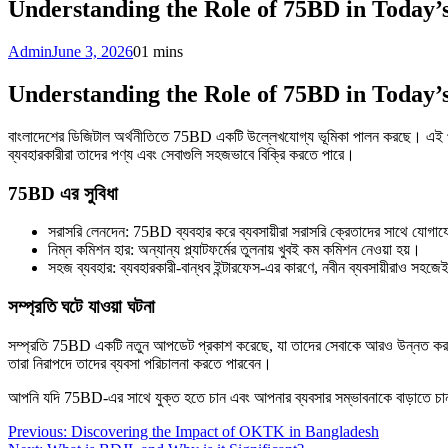
Understanding the Role of 75BD in Today’
Admin
June 3, 2026
0
1 mins
Understanding the Role of 75BD in Today’
বাংলাদেশের ডিজিটাল অর্থনীতিতে 75BD একটি উল্লেখযোগ্য ভূমিকা পালন করছে। এই প্ল
ব্যবহারকারীরা তাদের পণ্য এবং সেবাগুলি সহজভাবে বিক্রি করতে পারে।
75BD এর সুবিধা
সরাসরি লেনদেন: 75BD ব্যবহার করে ব্যবসায়ীরা সরাসরি ক্রেতাদের সাথে যোগ
নিম্ন কমিশন হার: অন্যান্য প্ল্যাটফর্মের তুলনায় খুবই কম কমিশন নেওয়া হয়।
সহজ ব্যবহার: ব্যবহারকারী-বান্ধব ইন্টারফেস-এর কারণে, নবীন ব্যবসায়ীরাও সহজ
সম্প্রতি ঘটে যাওয়া ঘটনা
সম্প্রতি 75BD একটি নতুন আপডেট প্রকাশ করেছে, যা তাদের সেবাকে আরও উন্নত করবে। এ
তারা নিরাপদে তাদের ব্যবসা পরিচালনা করতে পারবেন।
আপনি যদি 75BD-এর সাথে যুক্ত হতে চান এবং আপনার ব্যবসার সম্ভাবনাকে বাড়াতে চ
Post
Previous:
Discovering the Impact of OKTK in Bangladesh