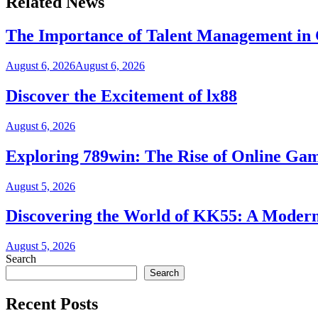
Related News
The Importance of Talent Management in 
August 6, 2026
August 6, 2026
Discover the Excitement of lx88
August 6, 2026
Exploring 789win: The Rise of Online Ga
August 5, 2026
Discovering the World of KK55: A Modern
August 5, 2026
Search
Search
Recent Posts