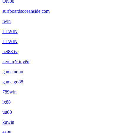
OK88
surfboardsoceanside.com
iwin
LLWIN
LLWIN
net88 tv
kèo trực tuyến
game nohu
game go88
789win
lx88
uu88
kuwin
ea88